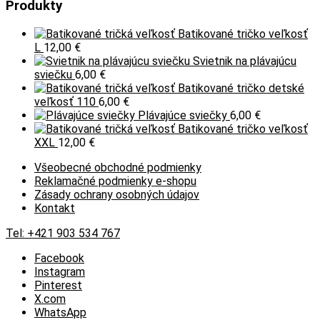
má
Produkty
viacero
variantov.
Batikované tričko veľkosť
Možnosti
L
12,00
€
si
Svietnik na plávajúcu
môžete
sviečku
6,00
€
vybrať
Batikované tričko detské
na
veľkosť 110
6,00
€
stránke
Plávajúce sviečky
6,00
€
produktu.
Batikované tričko veľkosť
XXL
12,00
€
Všeobecné obchodné podmienky
Reklamačné podmienky e-shopu
Zásady ochrany osobných údajov
Kontakt
Tel:
+421 903 534 767
Facebook
Instagram
Pinterest
X.com
WhatsApp