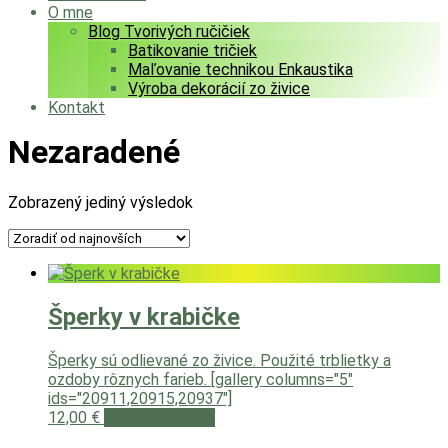
O mne
Blog Tvorivých ručičiek
Batikovanie tričiek
Maľovanie technikou Enkaustika
Výroba dekorácií zo živice
Kontakt
Nezaradené
Zobrazený jediný výsledok
Šperky v krabičke
Šperky sú odlievané zo živice. Použité trblietky a
ozdoby rôznych farieb. [gallery columns="5"
ids="20911,20915,20937"]
Tento
12,00
€
Výber možností
produkt