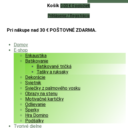
Košík
0,00 €
0 položiek
Prihlásenie
/
Registrácia
Pri nákupe nad 30 € POŠTOVNÉ ZDARMA.
Domov
E-shop
Enkaustika
Batikovanie
Batikované tričká
Tašky a ruksaky
Dekorácie
Svietnik
Sviečky z palmového vosku
Obrazy na stenu
Motivačné kartičky
Odlievanie
Šperky
Hra Domino
Podšálky
Tvorivé dielne